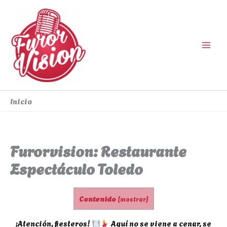
Ir
al
contenido
Inicio
Furorvision: Restaurante
Espectáculo Toledo
Contenido
[
mostrar
]
¡Atención, fiesteros!
Aquí no se viene a cenar, se